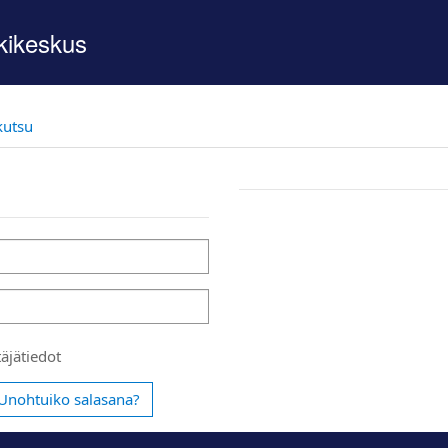
kikeskus
kutsu
äjätiedot
Unohtuiko salasana?