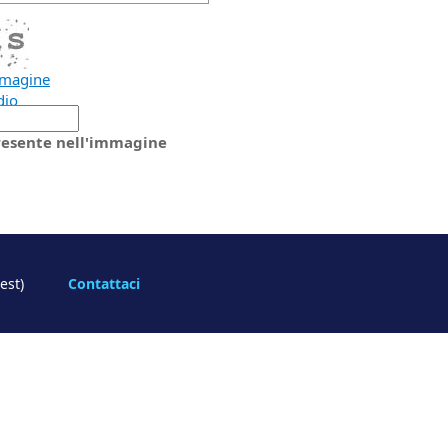
mmagine
dio
presente nell'immagine
lueCrest)
Contattaci