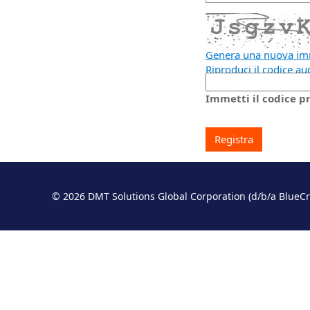
Genera una nuova i
Riproduci il codice au
La
nuova
Immetti il codice 
immagine
è
pronta
© 2026 DMT Solutions Global Corporation (d/b/a B