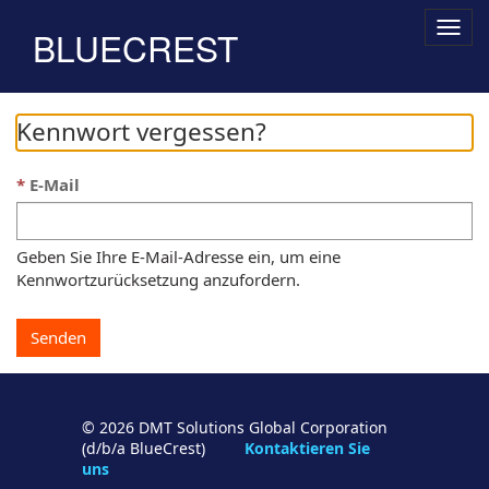
Togg
BLUECREST
navig
Kennwort vergessen?
E-Mail
Geben Sie Ihre E-Mail-Adresse ein, um eine
Kennwortzurücksetzung anzufordern.
Senden
© 2026 DMT Solutions Global Corporation
(d/b/a BlueCrest)
Kontaktieren Sie
uns