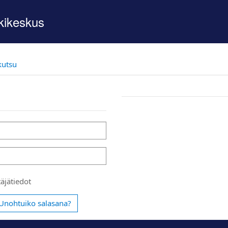
kikeskus
kutsu
äjätiedot
Unohtuiko salasana?