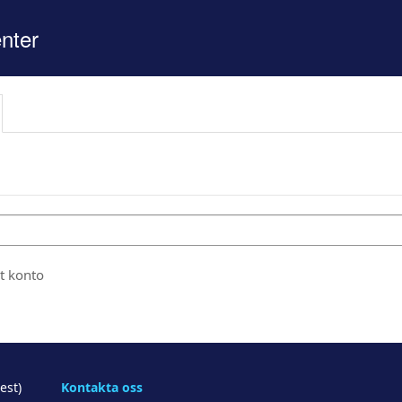
nter
gt konto
lueCrest)
Kontakta oss